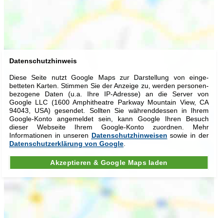
Datenschutzhinweis
Diese Seite nutzt Google Maps zur Dar­stellung von ein­ge­
betteten Karten. Stimmen Sie der An­zeige zu, werden per­sonen­
be­zogene Daten (u.a. Ihre IP-Adresse) an die Server von
Google LLC (1600 Amphi­theatre Park­way Mount­ain View, CA
94043, USA) gesendet. Sollten Sie während­dessen in Ihrem
Google-Konto angemeldet sein, kann Google Ihren Besuch
dieser Webseite Ihrem Google-Konto zuordnen. Mehr
Informationen in unseren
Daten­schutz­hinweisen
sowie in der
Daten­schutz­erklärung von Google
.
Akzeptieren & Google Maps laden